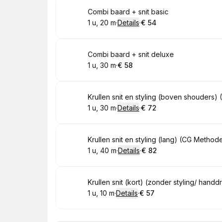
Boek
Combi baard + snit basic
1 u, 20 m
·
Details
·
€ 54
.
Duur
:
.
Prijs:
:
Boek
Combi baard + snit deluxe
1 u, 30 m
·
€ 58
.
Duur
:
.
Prijs:
:
Boek
Krullen snit en styling (boven shouders
1 u, 30 m
·
Details
·
€ 72
.
Duur
:
.
Prijs:
:
Boek
Krullen snit en styling (lang) (CG Method
1 u, 40 m
·
Details
·
€ 82
.
Duur
:
.
Prijs:
:
Boek
Krullen snit (kort) (zonder styling/ han
1 u, 10 m
·
Details
·
€ 57
.
Duur
:
.
Prijs:
: