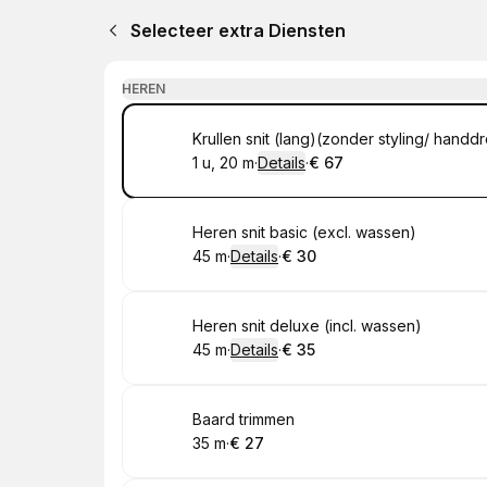
Selecteer extra Diensten
HEREN
Boek
Krullen snit (lang)(zonder styling/ han
1 u, 20 m
·
Details
·
€ 67
.
Duur
:
.
Prijs:
:
Boek
Heren snit basic (excl. wassen)
45 m
·
Details
·
€ 30
.
Duur
:
.
Prijs:
:
Boek
Heren snit deluxe (incl. wassen)
45 m
·
Details
·
€ 35
.
Duur
:
.
Prijs:
:
Boek
Baard trimmen
35 m
·
€ 27
.
Duur
.
Prijs:
:
: