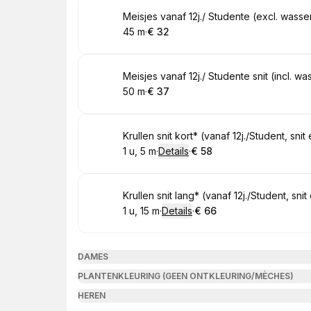
Boek
Meisjes vanaf 12j./ Studente (excl. wasse
45 m
·
€ 32
.
Duur
.
Prijs:
:
:
Boek
Meisjes vanaf 12j./ Studente snit (incl. w
50 m
·
€ 37
.
Duur
.
Prijs:
:
:
Boek
Krullen snit kort* (vanaf 12j./Student, sn
1 u, 5 m
·
Details
·
€ 58
.
Duur
:
.
Prijs:
:
Boek
Krullen snit lang* (vanaf 12j./Student, sn
1 u, 15 m
·
Details
·
€ 66
.
Duur
:
.
Prijs:
:
DAMES
PLANTENKLEURING (GEEN ONTKLEURING/MÈCHES)
HEREN