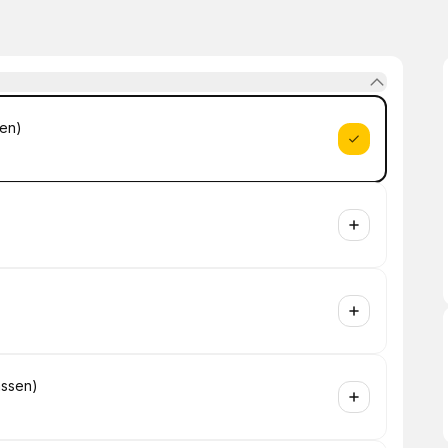
sen)
assen)