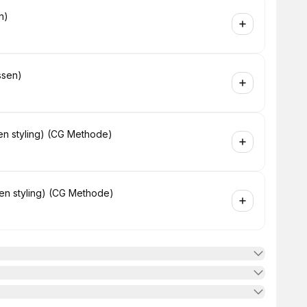
n)
assen)
it en styling) (CG Methode)
it en styling) (CG Methode)