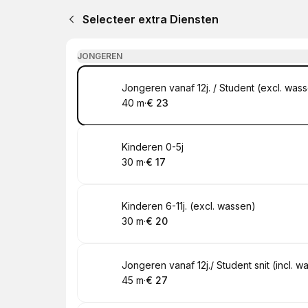
Selecteer extra Diensten
JONGEREN
Boek
Jongeren vanaf 12j. / Student (excl. was
40 m
·
€ 23
.
Duur
.
Prijs:
:
:
Boek
Kinderen 0-5j
30 m
·
€ 17
.
Duur
.
Prijs:
:
:
Boek
Kinderen 6-11j. (excl. wassen)
30 m
·
€ 20
.
Duur
.
Prijs:
:
:
Boek
Jongeren vanaf 12j./ Student snit (incl. w
45 m
·
€ 27
.
Duur
.
Prijs:
:
: