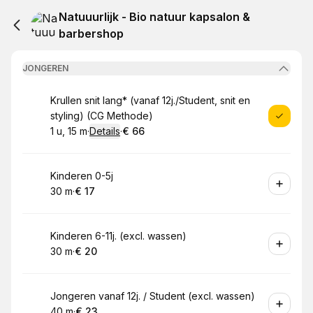
Natuuurlijk - Bio natuur kapsalon &
barbershop
JONGEREN
Boek
Krullen snit lang* (vanaf 12j./Student, snit en
styling) (CG Methode)
1 u, 15 m
·
Details
·
€ 66
.
Duur
:
.
Prijs:
:
Boek
Kinderen 0-5j
30 m
·
€ 17
.
Duur
.
Prijs:
:
:
Boek
Kinderen 6-11j. (excl. wassen)
30 m
·
€ 20
.
Duur
.
Prijs:
:
:
Boek
Jongeren vanaf 12j. / Student (excl. wassen)
40 m
·
€ 23