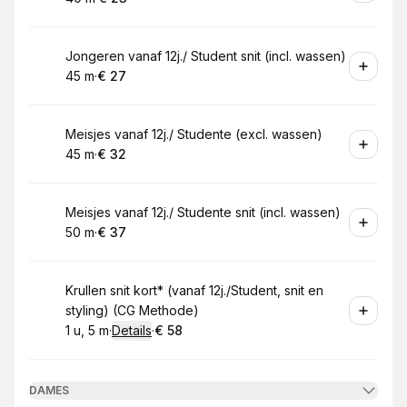
.
Duur
.
Prijs:
:
:
Boek
Jongeren vanaf 12j./ Student snit (incl. wassen)
45 m
·
€ 27
.
Duur
.
Prijs:
:
:
Boek
Meisjes vanaf 12j./ Studente (excl. wassen)
45 m
·
€ 32
.
Duur
.
Prijs:
:
:
Boek
Meisjes vanaf 12j./ Studente snit (incl. wassen)
50 m
·
€ 37
.
Duur
.
Prijs:
:
:
Boek
Krullen snit kort* (vanaf 12j./Student, snit en
styling) (CG Methode)
1 u, 5 m
·
Details
·
€ 58
.
Duur
:
.
Prijs:
:
DAMES