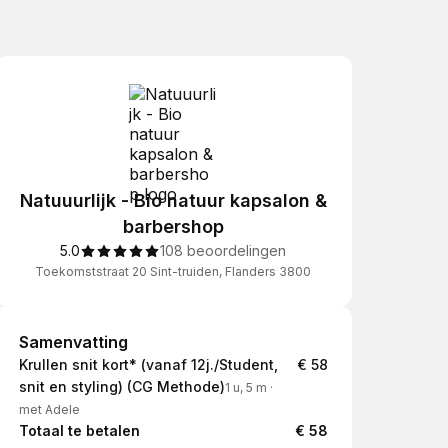
Natuuurlijk - Bio natuur kapsalon &
barbershop
5.0
108 beoordelingen
Toekomststraat 20 Sint-truiden, Flanders 3800
Samenvatting
Samenvatting
Krullen snit kort* (vanaf 12j./Student,
€ 58
snit en styling) (CG Methode)
1 u, 5 m
·
met Adele
Totaal te betalen
€ 58