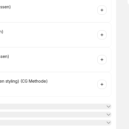
assen)
n)
assen)
it en styling) (CG Methode)