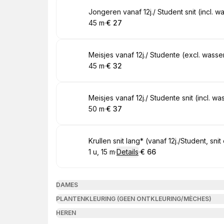
Boek
Jongeren vanaf 12j./ Student snit (incl. w
45 m
·
€ 27
.
Duur
.
Prijs:
:
:
Boek
Meisjes vanaf 12j./ Studente (excl. wasse
45 m
·
€ 32
.
Duur
.
Prijs:
:
:
Boek
Meisjes vanaf 12j./ Studente snit (incl. w
50 m
·
€ 37
.
Duur
.
Prijs:
:
:
Boek
Krullen snit lang* (vanaf 12j./Student, sn
1 u, 15 m
·
Details
·
€ 66
.
Duur
:
.
Prijs:
:
DAMES
PLANTENKLEURING (GEEN ONTKLEURING/MÈCHES)
HEREN