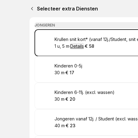
Selecteer extra Diensten
JONGEREN
Boek
Krullen snit kort* (vanaf 12j./Student, sn
1 u, 5 m
·
Details
·
€ 58
.
Duur
:
.
Prijs:
:
Boek
Kinderen 0-5j
30 m
·
€ 17
.
Duur
.
Prijs:
:
:
Boek
Kinderen 6-11j. (excl. wassen)
30 m
·
€ 20
.
Duur
.
Prijs:
:
:
Boek
Jongeren vanaf 12j. / Student (excl. was
40 m
·
€ 23
.
Duur
.
Prijs:
:
: