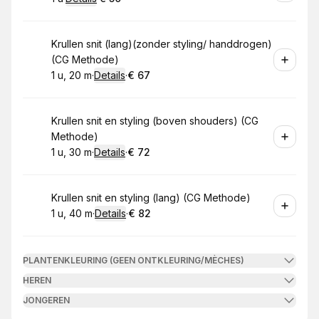
.
Duur
:
.
Prijs:
:
Boek
Krullen snit (lang)(zonder styling/ handdrogen)
(CG Methode)
1 u, 20 m
·
Details
·
€ 67
.
Duur
:
.
Prijs:
:
Boek
Krullen snit en styling (boven shouders) (CG
Methode)
1 u, 30 m
·
Details
·
€ 72
.
Duur
:
.
Prijs:
:
Boek
Krullen snit en styling (lang) (CG Methode)
1 u, 40 m
·
Details
·
€ 82
.
Duur
:
.
Prijs:
:
PLANTENKLEURING (GEEN ONTKLEURING/MÈCHES)
HEREN
JONGEREN