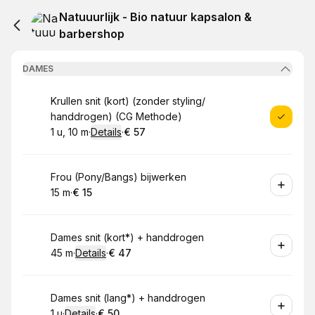
Natuuurlijk - Bio natuur kapsalon &
barbershop
DAMES
Boek
Krullen snit (kort) (zonder styling/
handdrogen) (CG Methode)
1 u, 10 m
·
Details
·
€ 57
.
Duur
:
.
Prijs:
:
Boek
Frou (Pony/Bangs) bijwerken
15 m
·
€ 15
.
Duur
.
Prijs:
:
:
Boek
Dames snit (kort*) + handdrogen
45 m
·
Details
·
€ 47
.
Duur
:
.
Prijs:
:
Boek
Dames snit (lang*) + handdrogen
1 u
·
Details
·
€ 50