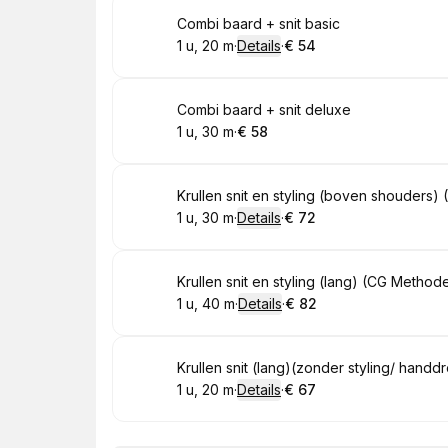
Boek
Combi baard + snit basic
1 u, 20 m
·
Details
·
€ 54
.
Duur
:
.
Prijs:
:
Boek
Combi baard + snit deluxe
1 u, 30 m
·
€ 58
.
Duur
:
.
Prijs:
:
Boek
Krullen snit en styling (boven shouders
1 u, 30 m
·
Details
·
€ 72
.
Duur
:
.
Prijs:
:
Boek
Krullen snit en styling (lang) (CG Method
1 u, 40 m
·
Details
·
€ 82
.
Duur
:
.
Prijs:
:
Boek
Krullen snit (lang)(zonder styling/ han
1 u, 20 m
·
Details
·
€ 67
.
Duur
:
.
Prijs:
: