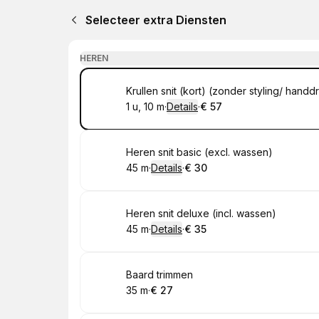
Selecteer extra Diensten
HEREN
Boek
Krullen snit (kort) (zonder styling/ han
1 u, 10 m
·
Details
·
€ 57
.
Duur
:
.
Prijs:
:
Boek
Heren snit basic (excl. wassen)
45 m
·
Details
·
€ 30
.
Duur
:
.
Prijs:
:
Boek
Heren snit deluxe (incl. wassen)
45 m
·
Details
·
€ 35
.
Duur
:
.
Prijs:
:
Boek
Baard trimmen
35 m
·
€ 27
.
Duur
.
Prijs:
:
: