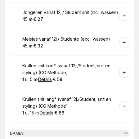
Boek
Jongeren vanaf 12j./ Student snit (incl. wassen)
45 m
·
€ 27
.
Duur
.
Prijs:
:
:
Boek
Meisjes vanaf 12j./ Studente (excl. wassen)
45 m
·
€ 32
.
Duur
.
Prijs:
:
:
Boek
Krullen snit kort* (vanaf 12j./Student, snit en
styling) (CG Methode)
1 u, 5 m
·
Details
·
€ 58
.
Duur
:
.
Prijs:
:
Boek
Krullen snit lang* (vanaf 12j./Student, snit en
styling) (CG Methode)
1 u, 15 m
·
Details
·
€ 66
.
Duur
:
.
Prijs:
:
DAMES