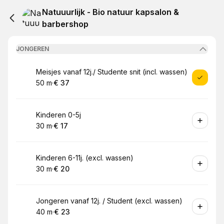
Natuuurlijk - Bio natuur kapsalon &
barbershop
JONGEREN
Boek
Meisjes vanaf 12j./ Studente snit (incl. wassen)
50 m
·
€ 37
.
Duur
.
Prijs:
:
:
Boek
Kinderen 0-5j
30 m
·
€ 17
.
Duur
.
Prijs:
:
:
Boek
Kinderen 6-11j. (excl. wassen)
30 m
·
€ 20
.
Duur
.
Prijs:
:
:
Boek
Jongeren vanaf 12j. / Student (excl. wassen)
40 m
·
€ 23
.
Duur
.
Prijs:
:
: