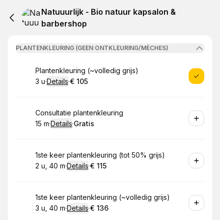
Natuuurlijk - Bio natuur kapsalon &
barbershop
PLANTENKLEURING (GEEN ONTKLEURING/MÈCHES)
Boek
Plantenkleuring (~volledig grijs)
3 u
·
Details
·
€ 105
.
Duur
:
.
Prijs:
:
Boek
Consultatie plantenkleuring
15 m
·
Details
·
Gratis
.
Duur
:
.
Prijs:
:
Boek
1ste keer plantenkleuring (tot 50% grijs)
2 u, 40 m
·
Details
·
€ 115
.
Duur
:
.
Prijs:
:
Boek
1ste keer plantenkleuring (~volledig grijs)
3 u, 40 m
·
Details
·
€ 136
.
Duur
:
.
Prijs:
: