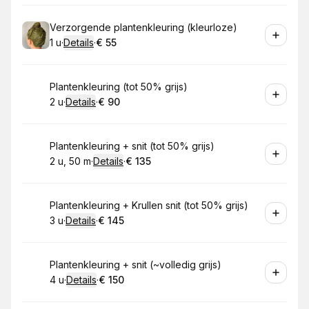
Boek
Verzorgende plantenkleuring (kleurloze)
1 u
·
Details
·
€ 55
.
Duur
:
.
Prijs:
:
Boek
Plantenkleuring (tot 50% grijs)
2 u
·
Details
·
€ 90
.
Duur
:
.
Prijs:
:
Boek
Plantenkleuring + snit (tot 50% grijs)
2 u, 50 m
·
Details
·
€ 135
.
Duur
:
.
Prijs:
:
Boek
Plantenkleuring + Krullen snit (tot 50% grijs)
3 u
·
Details
·
€ 145
.
Duur
:
.
Prijs:
:
Boek
Plantenkleuring + snit (~volledig grijs)
4 u
·
Details
·
€ 150
.
Duur
:
.
Prijs:
: