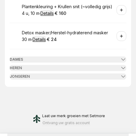
Boek
Plantenkleuring + Krullen snit (~volledig grijs)
4 u, 10 m
·
Details
·
€ 160
.
Duur
:
.
Prijs:
:
Boek
Detox masker/Herstel-hydraterend masker
30 m
·
Details
·
€ 24
.
Duur
:
.
Prijs:
:
DAMES
HEREN
JONGEREN
Laat uw merk groeien
met Setmore
Ontvang uw gratis account