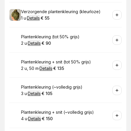
Boek
Verzorgende plantenkleuring (kleurloze)
1 u
·
Details
·
€ 55
.
Duur
:
.
Prijs:
:
Boek
Plantenkleuring (tot 50% grijs)
2 u
·
Details
·
€ 90
.
Duur
:
.
Prijs:
:
Boek
Plantenkleuring + snit (tot 50% grijs)
2 u, 50 m
·
Details
·
€ 135
.
Duur
:
.
Prijs:
:
Boek
Plantenkleuring (~volledig grijs)
3 u
·
Details
·
€ 105
.
Duur
:
.
Prijs:
:
Boek
Plantenkleuring + snit (~volledig grijs)
4 u
·
Details
·
€ 150
.
Duur
:
.
Prijs:
: