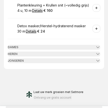
Boek
Plantenkleuring + Krullen snit (~volledig grijs)
4 u, 10 m
·
Details
·
€ 160
.
Duur
:
.
Prijs:
:
Boek
Detox masker/Herstel-hydraterend masker
30 m
·
Details
·
€ 24
.
Duur
:
.
Prijs:
:
DAMES
HEREN
JONGEREN
Laat uw merk groeien
met Setmore
Ontvang uw gratis account