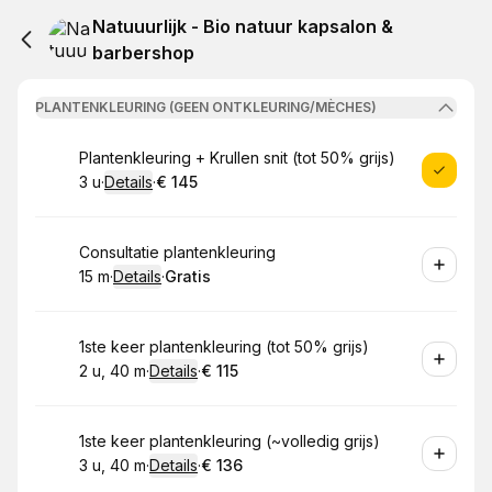
Natuuurlijk - Bio natuur kapsalon &
barbershop
PLANTENKLEURING (GEEN ONTKLEURING/MÈCHES)
Boek
Plantenkleuring + Krullen snit (tot 50% grijs)
3 u
·
Details
·
€ 145
.
Duur
:
.
Prijs:
:
Boek
Consultatie plantenkleuring
15 m
·
Details
·
Gratis
.
Duur
:
.
Prijs:
:
Boek
1ste keer plantenkleuring (tot 50% grijs)
2 u, 40 m
·
Details
·
€ 115
.
Duur
:
.
Prijs:
:
Boek
1ste keer plantenkleuring (~volledig grijs)
3 u, 40 m
·
Details
·
€ 136
.
Duur
:
.
Prijs:
: