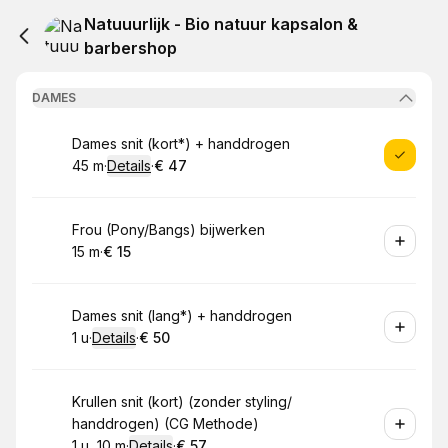
Natuuurlijk - Bio natuur kapsalon &
barbershop
DAMES
Boek
Dames snit (kort*) + handdrogen
45 m
·
Details
·
€ 47
.
Duur
:
.
Prijs:
:
Boek
Frou (Pony/Bangs) bijwerken
15 m
·
€ 15
.
Duur
.
Prijs:
:
:
Boek
Dames snit (lang*) + handdrogen
1 u
·
Details
·
€ 50
.
Duur
:
.
Prijs:
:
Boek
Krullen snit (kort) (zonder styling/
handdrogen) (CG Methode)
1 u, 10 m
·
Details
·
€ 57