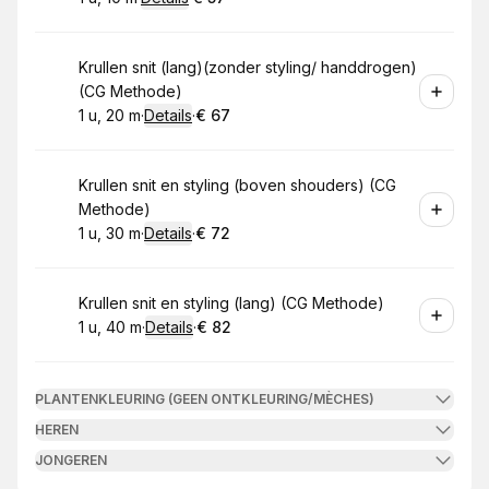
.
Duur
:
.
Prijs:
:
Boek
Krullen snit (lang)(zonder styling/ handdrogen)
(CG Methode)
1 u, 20 m
·
Details
·
€ 67
.
Duur
:
.
Prijs:
:
Boek
Krullen snit en styling (boven shouders) (CG
Methode)
1 u, 30 m
·
Details
·
€ 72
.
Duur
:
.
Prijs:
:
Boek
Krullen snit en styling (lang) (CG Methode)
1 u, 40 m
·
Details
·
€ 82
.
Duur
:
.
Prijs:
:
PLANTENKLEURING (GEEN ONTKLEURING/MÈCHES)
HEREN
JONGEREN