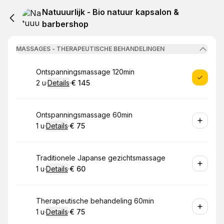
Natuuurlijk - Bio natuur kapsalon &
barbershop
MASSAGES - THERAPEUTISCHE BEHANDELINGEN
Boek
Ontspanningsmassage 120min
2 u
·
Details
·
€ 145
.
Duur
:
.
Prijs:
:
Boek
Ontspanningsmassage 60min
1 u
·
Details
·
€ 75
.
Duur
:
.
Prijs:
:
Boek
Traditionele Japanse gezichtsmassage
1 u
·
Details
·
€ 60
.
Duur
:
.
Prijs:
:
Boek
Therapeutische behandeling 60min
1 u
·
Details
·
€ 75
.
Duur
:
.
Prijs:
: