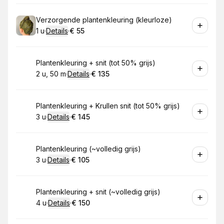
Boek
Verzorgende plantenkleuring (kleurloze)
1 u
·
Details
·
€ 55
.
Duur
:
.
Prijs:
:
Boek
Plantenkleuring + snit (tot 50% grijs)
2 u, 50 m
·
Details
·
€ 135
.
Duur
:
.
Prijs:
:
Boek
Plantenkleuring + Krullen snit (tot 50% grijs)
3 u
·
Details
·
€ 145
.
Duur
:
.
Prijs:
:
Boek
Plantenkleuring (~volledig grijs)
3 u
·
Details
·
€ 105
.
Duur
:
.
Prijs:
:
Boek
Plantenkleuring + snit (~volledig grijs)
4 u
·
Details
·
€ 150
.
Duur
:
.
Prijs:
: