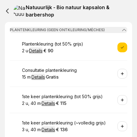
Natuuurlijk - Bio natuur kapsalon &
barbershop
PLANTENKLEURING (GEEN ONTKLEURING/MÈCHES)
Boek
Plantenkleuring (tot 50% grijs)
2 u
·
Details
·
€ 90
.
Duur
:
.
Prijs:
:
Boek
Consultatie plantenkleuring
15 m
·
Details
·
Gratis
.
Duur
:
.
Prijs:
:
Boek
1ste keer plantenkleuring (tot 50% grijs)
2 u, 40 m
·
Details
·
€ 115
.
Duur
:
.
Prijs:
:
Boek
1ste keer plantenkleuring (~volledig grijs)
3 u, 40 m
·
Details
·
€ 136
.
Duur
:
.
Prijs:
: