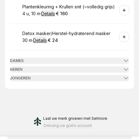
Boek
Plantenkleuring + Krullen snit (~volledig grijs)
4 u, 10 m
·
Details
·
€ 160
.
Duur
:
.
Prijs:
:
Boek
Detox masker/Herstel-hydraterend masker
30 m
·
Details
·
€ 24
.
Duur
:
.
Prijs:
:
DAMES
HEREN
JONGEREN
Laat uw merk groeien
met Setmore
Ontvang uw gratis account