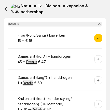
Natuuurlijk - Bio natuur kapsalon &
barbershop
DAMES
Boek
Frou (Pony/Bangs) bijwerken
15 m
·
€ 15
.
Duur
.
Prijs:
:
:
Boek
Dames snit (kort*) + handdrogen
45 m
·
Details
·
€ 47
.
Duur
:
.
Prijs:
:
Boek
Dames snit (lang*) + handdrogen
1 u
·
Details
·
€ 50
.
Duur
:
.
Prijs:
:
Boek
Krullen snit (kort) (zonder styling/
handdrogen) (CG Methode)
1 u, 10 m
·
Details
·
€ 57