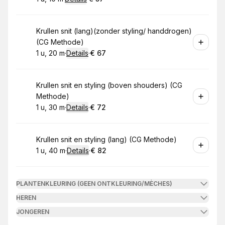
.
Duur
:
.
Prijs:
:
Boek
Krullen snit (lang)(zonder styling/ handdrogen)
(CG Methode)
1 u, 20 m
·
Details
·
€ 67
.
Duur
:
.
Prijs:
:
Boek
Krullen snit en styling (boven shouders) (CG
Methode)
1 u, 30 m
·
Details
·
€ 72
.
Duur
:
.
Prijs:
:
Boek
Krullen snit en styling (lang) (CG Methode)
1 u, 40 m
·
Details
·
€ 82
.
Duur
:
.
Prijs:
:
PLANTENKLEURING (GEEN ONTKLEURING/MÈCHES)
HEREN
JONGEREN