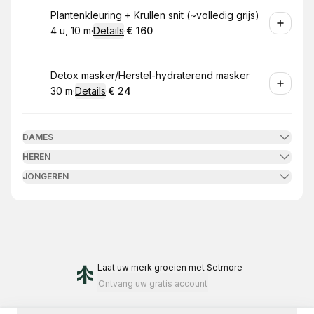
Boek
Plantenkleuring + Krullen snit (~volledig grijs)
4 u, 10 m
·
Details
·
€ 160
.
Duur
:
.
Prijs:
:
Boek
Detox masker/Herstel-hydraterend masker
30 m
·
Details
·
€ 24
.
Duur
:
.
Prijs:
:
DAMES
HEREN
JONGEREN
Laat uw merk groeien
met Setmore
Ontvang uw gratis account