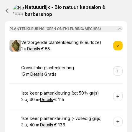
Natuuurlijk - Bio natuur kapsalon &
barbershop
PLANTENKLEURING (GEEN ONTKLEURING/MÈCHES)
Boek
Verzorgende plantenkleuring (kleurloze)
1 u
·
Details
·
€ 55
.
Duur
:
.
Prijs:
:
Boek
Consultatie plantenkleuring
15 m
·
Details
·
Gratis
.
Duur
:
.
Prijs:
:
Boek
1ste keer plantenkleuring (tot 50% grijs)
2 u, 40 m
·
Details
·
€ 115
.
Duur
:
.
Prijs:
:
Boek
1ste keer plantenkleuring (~volledig grijs)
3 u, 40 m
·
Details
·
€ 136
.
Duur
:
.
Prijs:
: