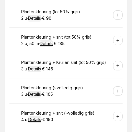
Boek
Plantenkleuring (tot 50% grijs)
2 u
·
Details
·
€ 90
.
Duur
:
.
Prijs:
:
Boek
Plantenkleuring + snit (tot 50% grijs)
2 u, 50 m
·
Details
·
€ 135
.
Duur
:
.
Prijs:
:
Boek
Plantenkleuring + Krullen snit (tot 50% grijs)
3 u
·
Details
·
€ 145
.
Duur
:
.
Prijs:
:
Boek
Plantenkleuring (~volledig grijs)
3 u
·
Details
·
€ 105
.
Duur
:
.
Prijs:
:
Boek
Plantenkleuring + snit (~volledig grijs)
4 u
·
Details
·
€ 150
.
Duur
:
.
Prijs:
: