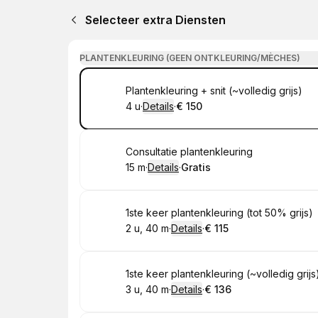
Selecteer extra Diensten
PLANTENKLEURING (GEEN ONTKLEURING/MÈCHES)
Boek
Plantenkleuring + snit (~volledig grijs)
4 u
·
Details
·
€ 150
.
Duur
:
.
Prijs:
:
Boek
Consultatie plantenkleuring
15 m
·
Details
·
Gratis
.
Duur
:
.
Prijs:
:
Boek
1ste keer plantenkleuring (tot 50% grijs)
2 u, 40 m
·
Details
·
€ 115
.
Duur
:
.
Prijs:
:
Boek
1ste keer plantenkleuring (~volledig grijs
3 u, 40 m
·
Details
·
€ 136
.
Duur
:
.
Prijs:
: