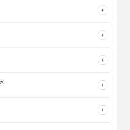
)
js)