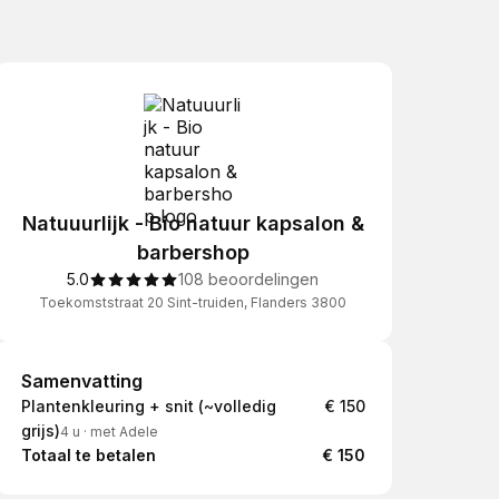
Natuuurlijk - Bio natuur kapsalon &
barbershop
5.0
108 beoordelingen
Toekomststraat 20 Sint-truiden, Flanders 3800
Samenvatting
Samenvatting
Plantenkleuring + snit (~volledig
€ 150
grijs)
4 u
·
met Adele
Totaal te betalen
€ 150