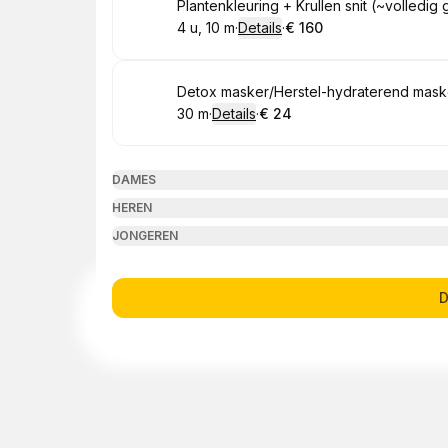
Boek
Plantenkleuring + Krullen snit (~volledig g
4 u, 10 m
·
Details
·
€ 160
.
Duur
:
.
Prijs:
:
Boek
Detox masker/Herstel-hydraterend mask
30 m
·
Details
·
€ 24
.
Duur
:
.
Prijs:
:
DAMES
HEREN
JONGEREN
D