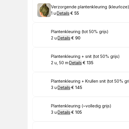
Boek
Verzorgende plantenkleuring (kleurloze
1 u
·
Details
·
€ 55
.
Duur
:
.
Prijs:
:
Boek
Plantenkleuring (tot 50% grijs)
2 u
·
Details
·
€ 90
.
Duur
:
.
Prijs:
:
Boek
Plantenkleuring + snit (tot 50% grijs)
2 u, 50 m
·
Details
·
€ 135
.
Duur
:
.
Prijs:
:
Boek
Plantenkleuring + Krullen snit (tot 50% gri
3 u
·
Details
·
€ 145
.
Duur
:
.
Prijs:
:
Boek
Plantenkleuring (~volledig grijs)
3 u
·
Details
·
€ 105
.
Duur
:
.
Prijs:
: